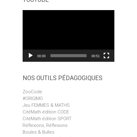
Lecteur
vidéo
00:00
00:51
NOS OUTILS PÉDAGOGIQUES
ZooCode
#ORIGIMO
Jeu FEMMES & MATHS
CitéMath édition CODE
CitéMath édition SPORT
Réflexions, Réflexions
Boules & Bulles