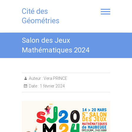
S
k
Cité des
i
Géométries
p
t
o
Salon des Jeux
c
o
Mathématiques 2024
n
t
e
n
Auteur :
Vera PRINCE
t
Date :
1 février 2024