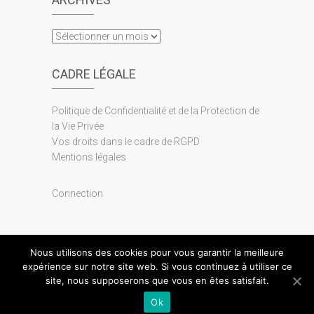
A
r
c
CADRE LÉGALE
h
i
Politique de Confidentialité et de la Protection de
v
la Vie Privée
e
Vos droits dans le cadre de RGPD
s
Mentions légales
Connection
Nous utilisons des cookies pour vous garantir la meilleure
F
I
Y
expérience sur notre site web. Si vous continuez à utiliser ce
a
n
o
site, nous supposerons que vous en êtes satisfait.
© 2026
Cité des Géométries
| Conçu par
Thème
c
s
u
Ok
Freesia
| Propulsé par:
WordPress
e
t
t