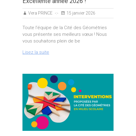
Excellente année 2026 !
Vera PRINCE
15 janvier 2026
Toute l’équipe de la Cité des Géométries
vous présente ses meilleurs vœux ! Nous
vous souhaitons plein de be
Lisez la suite