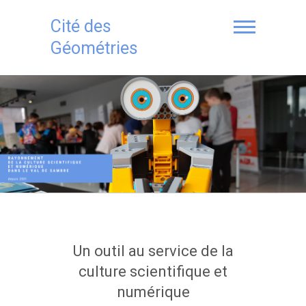
S
k
Cité des
i
Géométries
p
t
o
c
o
n
t
e
n
t
Un outil au service de la
culture scientifique et
numérique