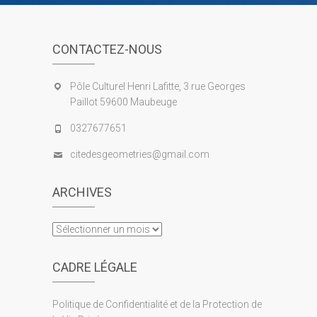
CONTACTEZ-NOUS
Pôle Culturel Henri Lafitte, 3 rue Georges
Paillot 59600 Maubeuge
0327677651
citedesgeometries@gmail.com
ARCHIVES
A
r
c
CADRE LÉGALE
h
i
Politique de Confidentialité et de la Protection de
v